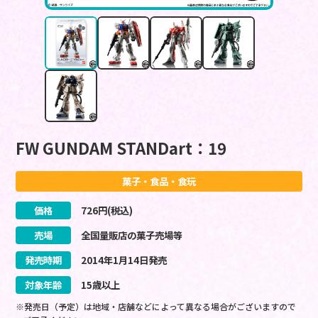
FW GUNDAM STANDart：19
菓子・食品・食玩
価格
726
円(税込)
売場
全国量販店の菓子売場等
発売時期
2014
年
1
月
14
日
発売
対象年齢
15歳以上
※発売日（予定）は地域・店舗などによって異なる場合がございますので