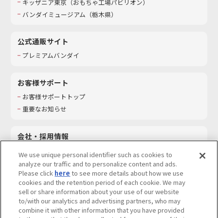
キッザニア東京（おもちゃ工場パビリオン）​
バンダイミュージアム（栃木県）
公式通販サイト
プレミアムバンダイ
お客様サポート
お客様サポートトップ
重要なお知らせ
会社・採用情報
会社情報
We use unique personal identifier such as cookies to
採用情報
analyze our traffic and to personalize content and ads.
Please click
here
to see more details about how we use
サステナビリティ
cookies and the retention period of each cookie. We may
お問い合わせ
sell or share information about your use of our website
to/with our analytics and advertising partners, who may
combine it with other information that you have provided