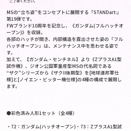
ご了承ください。
MSの“立ち姿”をコンセプトに展開する「STANDart:」
第19弾です。
FWブランド10周年を記念し、《ガンダム(フルハッチオ
ープン)》を収録。
各部のハッチが開き、内部構造を露出させた姿の『フル
ハッチオープン』は、メンテナンス中を思わせる姿で
す。
加えて、【ガンダム・センチネル】より《ZプラスA1型
試作機》、ジオン公国軍量産型MSの代名詞である
“ザク”シリーズから《ザクII後期型》を[地球連邦軍仕
様]と[ノイエン・ビッター機仕様]の4種の構成で展開し
ます。
●彩色済み人形1セット（全4種）
・72：ガンダム(ハッチオープン)・73：ZプラスA1型試