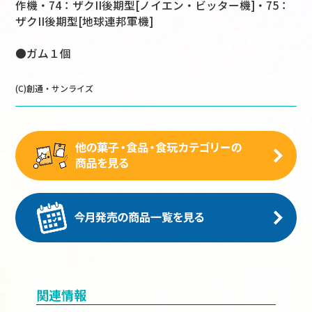
作機・74：ザクII後期型[ノイエン・ビッター機]・75：
ザクII後期型[地球連邦軍機]
●ガム１個
(C)創通・サンライズ
関連情報