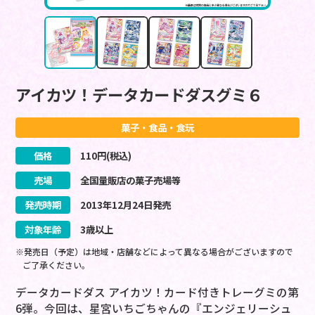
アイカツ！データカードダスグミ６
菓子・食品・食玩
価格
110
円(税込)
売場
全国量販店の菓子売場等
発売時期
2013
年
12
月
24
日
発売
対象年齢
3歳以上
※発売日（予定）は地域・店舗などによって異なる場合がございますので
ご了承ください。
データカードダス アイカツ！カード付きトレーグミの第
6弾。今回は、星宮いちごちゃんの『エンジェリーシュ