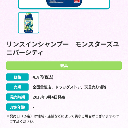
リンスインシャンプー モンスターズユ
ニバーシティ
玩具
価格
418
円(税込)
売場
全国量販店、ドラッグストア、玩具売り場等
発売時期
2013
年
9
月
4
日
発売
対象年齢
-
※発売日（予定）は地域・店舗などによって異なる場合がございますので
ご了承ください。