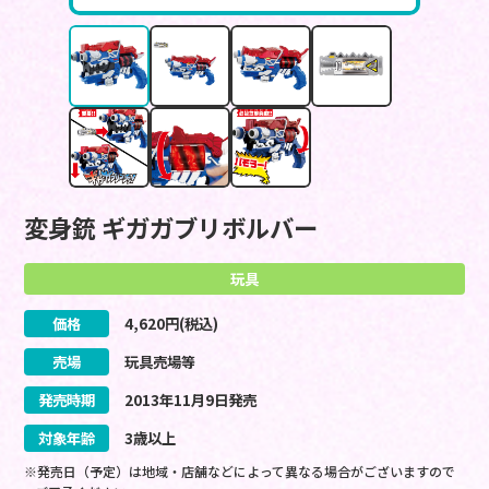
変身銃 ギガガブリボルバー
玩具
価格
4,620
円(税込)
売場
玩具売場等
発売時期
2013
年
11
月
9
日
発売
対象年齢
3歳以上
※発売日（予定）は地域・店舗などによって異なる場合がございますので