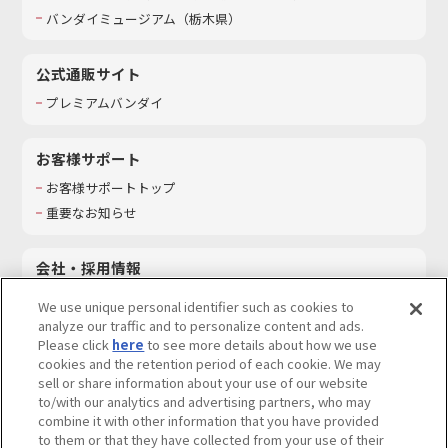
バンダイミュージアム（栃木県）
公式通販サイト
プレミアムバンダイ
お客様サポート
お客様サポートトップ
重要なお知らせ
会社・採用情報
会社情報
We use unique personal identifier such as cookies to
採用情報
analyze our traffic and to personalize content and ads.
Please click
here
to see more details about how we use
サステナビリティ
cookies and the retention period of each cookie. We may
お問い合わせ
sell or share information about your use of our website
to/with our analytics and advertising partners, who may
combine it with other information that you have provided
to them or that they have collected from your use of their