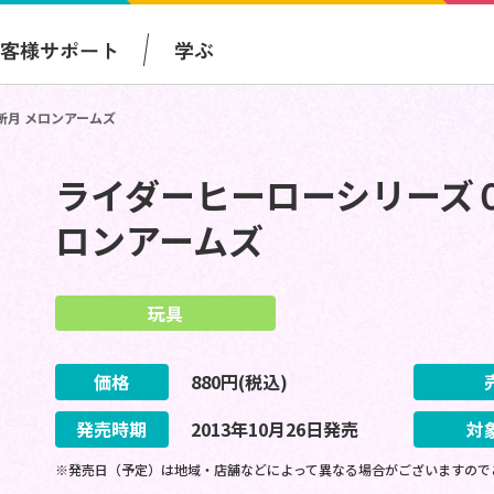
お客様サポート
学ぶ
斬月 メロンアームズ
ライダーヒーローシリーズ０
ロンアームズ
玩具
価格
880
円(税込)
発売時期
2013
年
10
月
26
日
発売
対
※発売日（予定）は地域・店舗などによって異なる場合がございますので