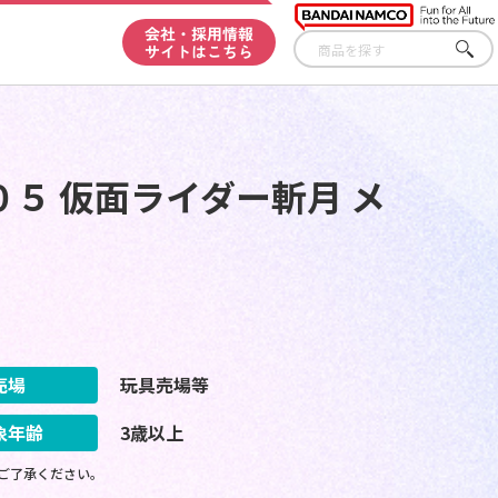
会社・採用情報
サイトはこちら
さが
す
５ 仮面ライダー斬月 メ
売場
玩具売場等
象年齢
3歳以上
ご了承ください。