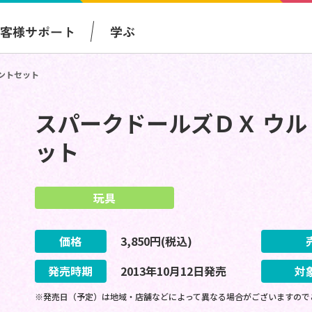
お客様サポート
学ぶ
ントセット
スパークドールズＤＸ ウ
ット
玩具
価格
3,850
円(税込)
発売時期
2013
年
10
月
12
日
発売
対
※発売日（予定）は地域・店舗などによって異なる場合がございますので