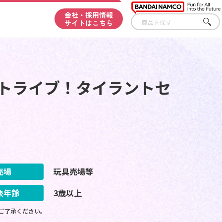
会社・採用情報
サイトはこちら
さが
す
ルトライブ！タイラントセ
売場
玩具売場等
象年齢
3歳以上
ご了承ください。