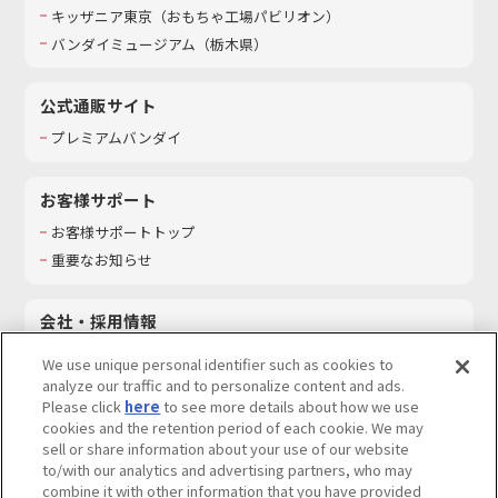
キッザニア東京（おもちゃ工場パビリオン）​
バンダイミュージアム（栃木県）
公式通販サイト
プレミアムバンダイ
お客様サポート
お客様サポートトップ
重要なお知らせ
会社・採用情報
会社情報
We use unique personal identifier such as cookies to
採用情報
analyze our traffic and to personalize content and ads.
Please click
here
to see more details about how we use
サステナビリティ
cookies and the retention period of each cookie. We may
お問い合わせ
sell or share information about your use of our website
to/with our analytics and advertising partners, who may
combine it with other information that you have provided