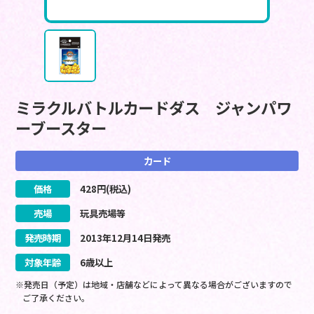
ミラクルバトルカードダス ジャンパワ
ーブースター
カード
価格
428
円(税込)
売場
玩具売場等
発売時期
2013
年
12
月
14
日
発売
対象年齢
6歳以上
※発売日（予定）は地域・店舗などによって異なる場合がございますので
ご了承ください。