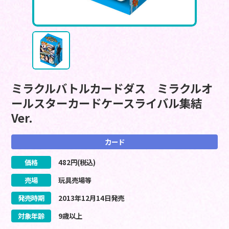
ミラクルバトルカードダス ミラクルオ
ールスターカードケースライバル集結
Ver.
カード
価格
482
円(税込)
売場
玩具売場等
発売時期
2013
年
12
月
14
日
発売
対象年齢
9歳以上