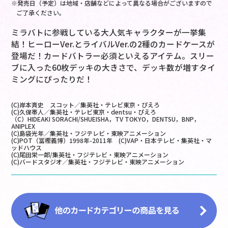
※発売日（予定）は地域・店舗などによって異なる場合がございますので
ご了承ください。
ミラバトに参戦している大人気キャラクターが一挙集
結！ヒーローVer.とライバルVer.の2種のカードケースが
登場だ！カードバトラー必須といえるアイテム。スリー
ブに入った60枚デッキの大きさで、デッキ数が増すタイ
ミングにぴったりだ！
(C)岸本斉史 スコット／集英社・テレビ東京・ぴえろ
(C)久保帯人／集英社・テレビ東京・dentsu・ぴえろ
（C）HIDEAKI SORACHI/SHUEISHA，TV TOKYO，DENTSU，BNP，
ANIPLEX
(C)島袋光年／集英社・フジテレビ・東映アニメーション
(C)POT（冨樫義博）1998年-2011年 (C)VAP・日本テレビ・集英社・マ
ッドハウス
(C)尾田栄一郎/集英社・フジテレビ・東映アニメーション
(C)バードスタジオ／集英社・フジテレビ・東映アニメーション