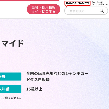
会社・採用情報
サイトはこちら
さが
す
ロマイド
全国の玩具売場などのジャンボカー
売場
ドダス自販機
象年齢
15歳以上
ご了承ください。