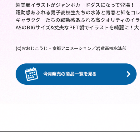
超美麗イラストがジャンボカードダスになって登場！
躍動感あふれる男子高校生たちの水泳と青春と絆をコ
キャラクターたちの躍動感あふれる高クオリティのイ
A5のBIGサイズ&丈夫なPET製でイラストを綺麗に！
(C)おおじこうじ・京都アニメーション／岩鳶高校水泳部