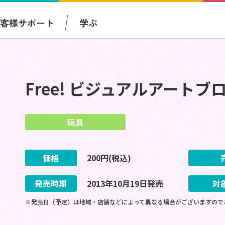
お客様サポート
学ぶ
Free! ビジュアルアートブ
玩具
価格
200
円(税込)
発売時期
2013
年
10
月
19
日
発売
対
※発売日（予定）は地域・店舗などによって異なる場合がございますので