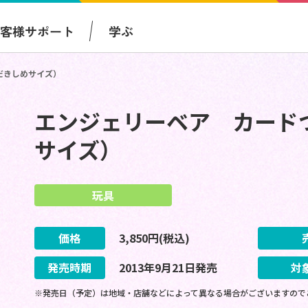
お客様サポート
学ぶ
だきしめサイズ）
エンジェリーベア カード
サイズ）
玩具
価格
3,850
円(税込)
発売時期
2013
年
9
月
21
日
発売
対
※発売日（予定）は地域・店舗などによって異なる場合がございますので