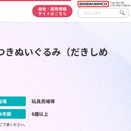
会社・採用情報
サイトはこちら
さが
す
つきぬいぐるみ（だきしめ
売場
玩具売場等
象年齢
6歳以上
ご了承ください。