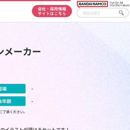
会社・採用情報
サイトはこちら
さが
す
ンメーカー
売場
-
象年齢
-
ご了承ください。
ラのイラストが描けるセットです！