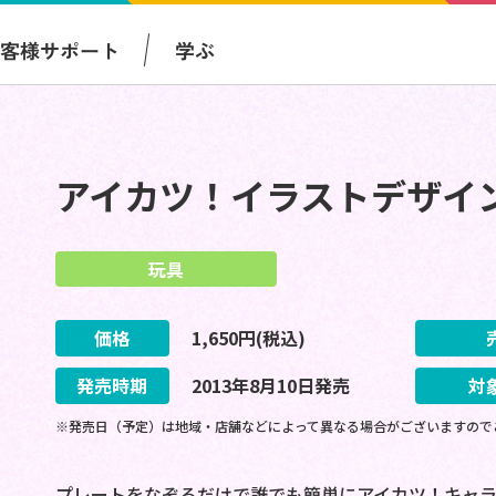
お客様サポート
学ぶ
アイカツ！イラストデザイ
玩具
価格
1,650
円(税込)
発売時期
2013
年
8
月
10
日
発売
対
※発売日（予定）は地域・店舗などによって異なる場合がございますので
プレートをなぞるだけで誰でも簡単にアイカツ！キャ