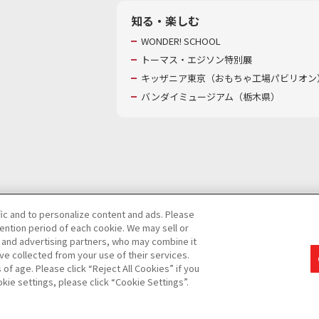
知る・楽しむ
WONDER! SCHOOL
トーマス・エジソン特別展
キッザニア東京（おもちゃ工場パビリオン）
バンダイミュージアム（栃木県）
fic and to personalize content and ads. Please
ntion period of each cookie. We may sell or
び特定個人情報等の取り扱いに関する保護方針
s and advertising partners, who may combine it
ve collected from your use of their services.
て
カスタマーハラスメントに対する基本的な対応方針
f age. Please click “Reject All Cookies” if you
okie settings, please click “Cookie Settings”.
コピーライト一覧を表示する