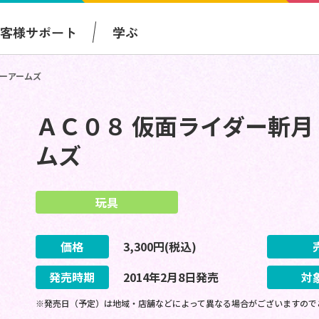
お客様サポート
学ぶ
ジーアームズ
ＡＣ０８ 仮面ライダー斬月
ムズ
玩具
価格
3,300
円(税込)
発売時期
2014
年
2
月
8
日
発売
対
※発売日（予定）は地域・店舗などによって異なる場合がございますので