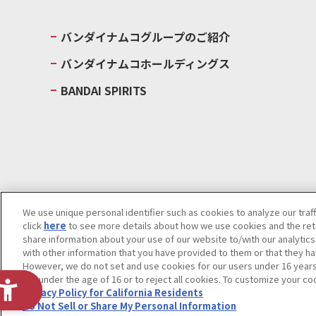
バンダイナムコグループのご紹介
バンダイナムコホールディングス
BANDAI SPIRITS
We use unique personal identifier such as cookies to analyze our traf
click
here
to see more details about how we use cookies and the rete
ウェブサイトご利用条件
ソーシャルメディアポリシー
個人情報及
share information about your use of our website to/with our analytic
with other information that you have provided to them or that they ha
Do Not Sell or Share My Personal Information
著作権・商標につい
However, we do not set and use cookies for our users under 16 years o
are under the age of 16 or to reject all cookies. To customize your co
Privacy Policy for California Residents
Do Not Sell or Share My Personal Information