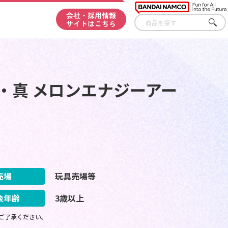
会社・採用情報
サイトはこちら
さが
す
・真 メロンエナジーアー
売場
玩具売場等
象年齢
3歳以上
ご了承ください。