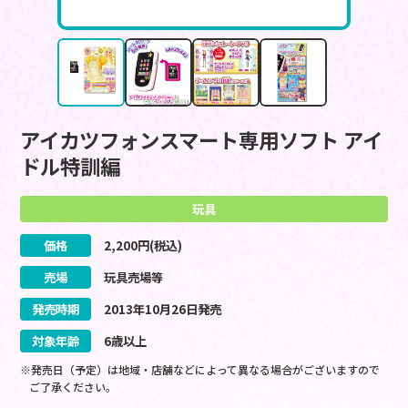
アイカツフォンスマート専用ソフト アイ
ドル特訓編
玩具
価格
2,200
円(税込)
売場
玩具売場等
発売時期
2013
年
10
月
26
日
発売
対象年齢
6歳以上
※発売日（予定）は地域・店舗などによって異なる場合がございますので
ご了承ください。