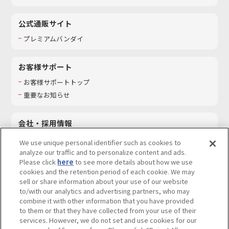
公式通販サイト
プレミアムバンダイ
お客様サポート
お客様サポートトップ
重要なお知らせ
会社・採用情報
会社情報
We use unique personal identifier such as cookies to
採用情報
analyze our traffic and to personalize content and ads.
Please click
here
to see more details about how we use
サステナビリティ
cookies and the retention period of each cookie. We may
お問い合わせ
sell or share information about your use of our website
to/with our analytics and advertising partners, who may
combine it with other information that you have provided
to them or that they have collected from your use of their
services. However, we do not set and use cookies for our
ウェブサイトご利用条件
ソーシャルメディアポリシー