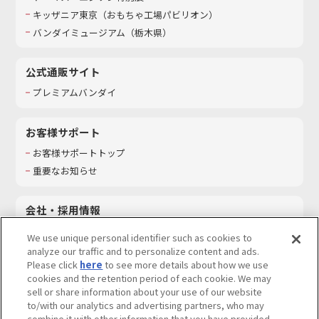
キッザニア東京（おもちゃ工場パビリオン）​
バンダイミュージアム（栃木県）
公式通販サイト
プレミアムバンダイ
お客様サポート
お客様サポートトップ
重要なお知らせ
会社・採用情報
会社情報
We use unique personal identifier such as cookies to
採用情報
analyze our traffic and to personalize content and ads.
Please click
here
to see more details about how we use
サステナビリティ
cookies and the retention period of each cookie. We may
お問い合わせ
sell or share information about your use of our website
to/with our analytics and advertising partners, who may
combine it with other information that you have provided