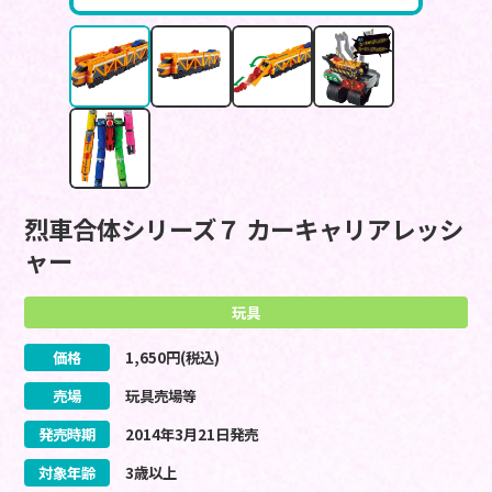
烈車合体シリーズ７ カーキャリアレッシ
ャー
玩具
価格
1,650
円(税込)
売場
玩具売場等
発売時期
2014
年
3
月
21
日
発売
対象年齢
3歳以上