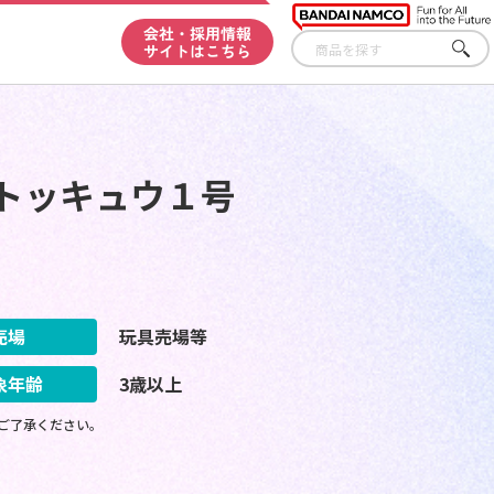
会社・採用情報
サイトはこちら
さが
す
トッキュウ１号
売場
玩具売場等
象年齢
3歳以上
ご了承ください。