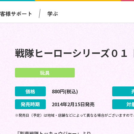
お客様サポート
学ぶ
戦隊ヒーローシリーズ０１ 
玩具
価格
880
円(税込)
発売時期
2014
年
2
月
15
日
発売
対
※発売日（予定）は地域・店舗などによって異なる場合がございますので
『烈車戦隊トッキュウジャー』より、