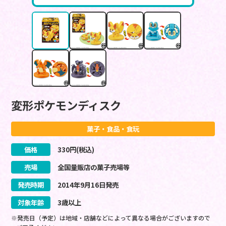
変形ポケモンディスク
菓子・食品・食玩
価格
330
円(税込)
売場
全国量販店の菓子売場等
発売時期
2014
年
9
月
16
日
発売
対象年齢
3歳以上
※発売日（予定）は地域・店舗などによって異なる場合がございますので