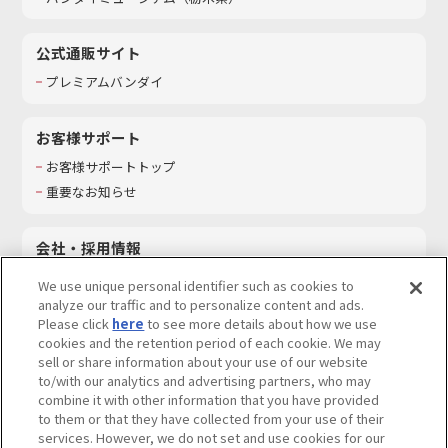
公式通販サイト
プレミアムバンダイ
お客様サポート
お客様サポートトップ
重要なお知らせ
会社・採用情報
会社情報
We use unique personal identifier such as cookies to
採用情報
analyze our traffic and to personalize content and ads.
Please click
here
to see more details about how we use
サステナビリティ
cookies and the retention period of each cookie. We may
お問い合わせ
sell or share information about your use of our website
to/with our analytics and advertising partners, who may
combine it with other information that you have provided
to them or that they have collected from your use of their
services. However, we do not set and use cookies for our
ウェブサイトご利用条件
ソーシャルメディアポリシー