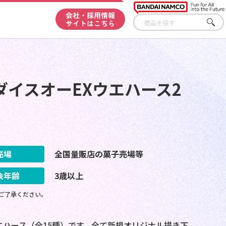
会社・採用情報
サイトはこちら
さが
す
イスオーEXウエハース2
売場
全国量販店の菓子売場等
象年齢
3歳以上
ご了承ください。
エハース（全15種）です。全て新規オリジナル描き下