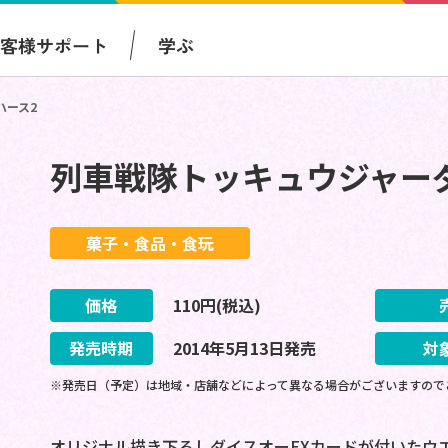
お客様サポート
学ぶ
ハース2
列車戦隊トッキュウジャーダ
菓子・食品・食玩
価格
110
円(税込)
発売時期
2014
年
5
月
13
日
発売
対
※発売日（予定）は地域・店舗などによって異なる場合がございますので
オリジナル描き下ろしダイスオーEXカードが付いたウ