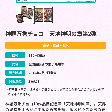
神羅万象チョコ 天地神明の章第2弾
菓子・食品・食玩
価格
110
円(税込)
売場
全国量販店の菓子売場等
発売時期
2014
年
7
月
7
日
発売
対象年齢
3歳以上
※発売日（予定）は地域・店舗などによって異なる場合がございますので
ご了承ください。
神羅万象チョコ10作品目記念章「天地神明の章」。天界
の疑惑を明らかにするため旅を続けるメビウスたちの元