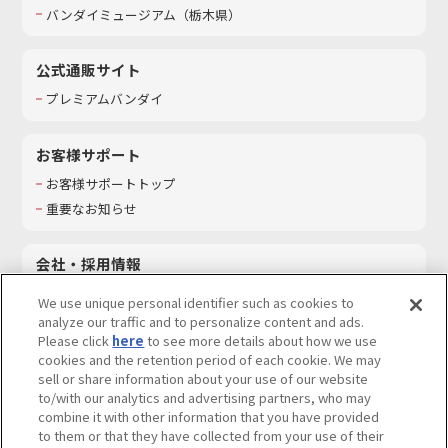
バンダイミュージアム（栃木県）
公式通販サイト
プレミアムバンダイ
お客様サポート
お客様サポートトップ
重要なお知らせ
会社・採用情報
会社情報
We use unique personal identifier such as cookies to
採用情報
analyze our traffic and to personalize content and ads.
Please click
here
to see more details about how we use
サステナビリティ
cookies and the retention period of each cookie. We may
お問い合わせ
sell or share information about your use of our website
to/with our analytics and advertising partners, who may
combine it with other information that you have provided
to them or that they have collected from your use of their