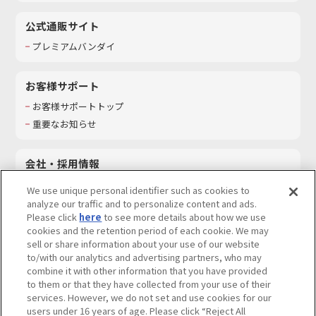
公式通販サイト
プレミアムバンダイ
お客様サポート
お客様サポートトップ
重要なお知らせ
会社・採用情報
会社情報
We use unique personal identifier such as cookies to
採用情報
analyze our traffic and to personalize content and ads.
Please click
here
to see more details about how we use
サステナビリティ
cookies and the retention period of each cookie. We may
お問い合わせ
sell or share information about your use of our website
to/with our analytics and advertising partners, who may
combine it with other information that you have provided
to them or that they have collected from your use of their
services. However, we do not set and use cookies for our
ウェブサイトご利用条件
ソーシャルメディアポリシー
users under 16 years of age. Please click “Reject All