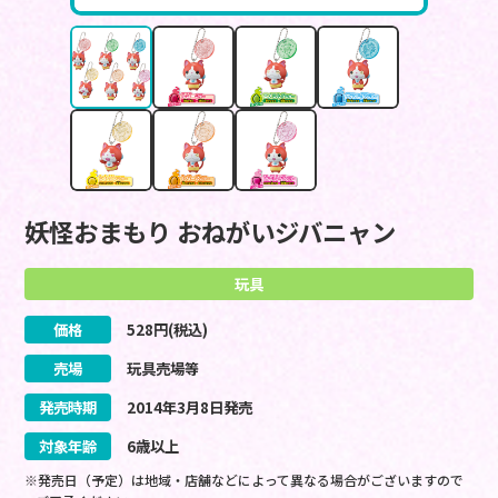
妖怪おまもり おねがいジバニャン
玩具
価格
528
円(税込)
売場
玩具売場等
発売時期
2014
年
3
月
8
日
発売
対象年齢
6歳以上
※発売日（予定）は地域・店舗などによって異なる場合がございますので