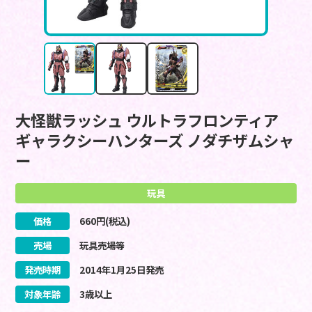
大怪獣ラッシュ ウルトラフロンティア
ギャラクシーハンターズ ノダチザムシャ
ー
玩具
価格
660
円(税込)
売場
玩具売場等
発売時期
2014
年
1
月
25
日
発売
対象年齢
3歳以上