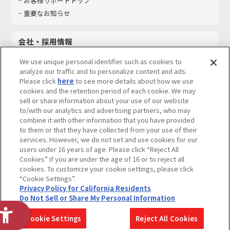
お客様サポートトップ
重要なお知らせ
会社・採用情報
会社情報
We use unique personal identifier such as cookies to
採用情報
analyze our traffic and to personalize content and ads.
Please click
here
to see more details about how we use
サステナビリティ
cookies and the retention period of each cookie. We may
お問い合わせ
sell or share information about your use of our website
to/with our analytics and advertising partners, who may
combine it with other information that you have provided
to them or that they have collected from your use of their
services. However, we do not set and use cookies for our
ウェブサイトご利用条件
ソーシャルメディアポリシー
users under 16 years of age. Please click “Reject All
個人情報及び特定個人情報等の取り扱いに関する保護方針
Cookies” if you are under the age of 16 or to reject all
cookies. To customize your cookie settings, please click
Do Not Sell or Share My Personal Information
著作権・商標について
“Cookie Settings”.
Privacy Policy for California Residents
カスタマーハラスメントに対する基本的な対応方針
Do Not Sell or Share My Personal Information
コピーライト一覧を表示する
Cookie Settings
Reject All Cookies