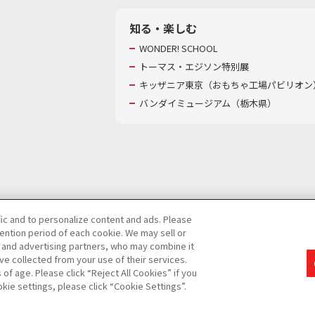
知る・楽しむ
WONDER! SCHOOL
トーマス・エジソン特別展
キッザニア東京（おもちゃ工場パビリオン）
バンダイミュージアム（栃木県）
fic and to personalize content and ads. Please
ntion period of each cookie. We may sell or
び特定個人情報等の取り扱いに関する保護方針
s and advertising partners, who may combine it
ve collected from your use of their services.
て
カスタマーハラスメントに対する基本的な対応方針
f age. Please click “Reject All Cookies” if you
okie settings, please click “Cookie Settings”.
コピーライト一覧を表示する