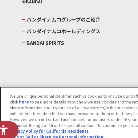
©BANDAI
バンダイナムコグループのご紹介
バンダイナムコホールディングス
BANDAI SPIRITS
We use unique personal identifier such as cookies to analyze our traf
click
here
to see more details about how we use cookies and the rete
ウェブサイトご利用条件
ソーシャルメディアポリシー
個人情報及
share information about your use of our website to/with our analytic
with other information that you have provided to them or that they ha
Do Not Sell or Share My Personal Information
著作権・商標につい
However, we do not set and use cookies for our users under 16 years o
are under the age of 16 or to reject all cookies. To customize your co
Privacy Policy for California Residents
Do Not Sell or Share My Personal Information