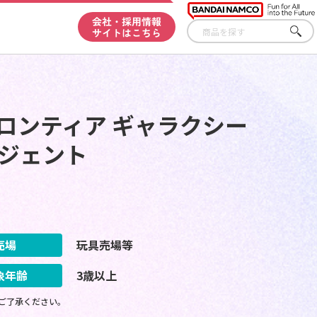
会社・採用情報
サイトはこちら
さが
す
ロンティア ギャラクシー
 ジェント
売場
玩具売場等
象年齢
3歳以上
ご了承ください。