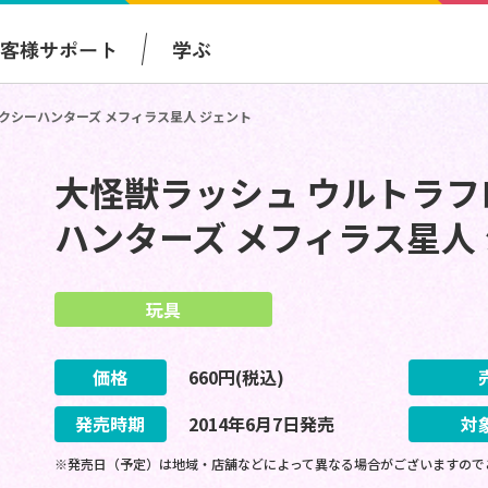
お客様サポート
学ぶ
クシーハンターズ メフィラス星人 ジェント
大怪獣ラッシュ ウルトラフ
ハンターズ メフィラス星人
玩具
価格
660
円(税込)
発売時期
2014
年
6
月
7
日
発売
対
※発売日（予定）は地域・店舗などによって異なる場合がございますので