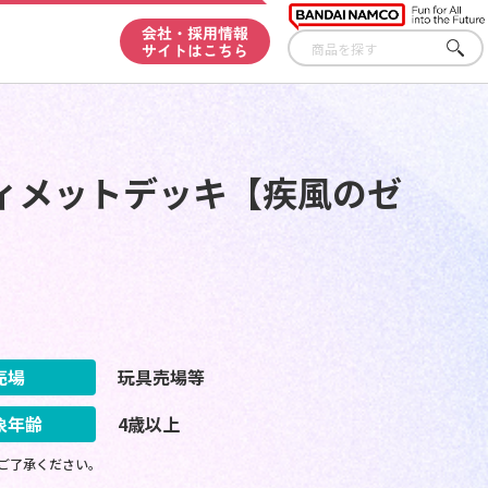
会社・採用情報
サイトはこちら
さが
す
ィメットデッキ【疾風のゼ
売場
玩具売場等
象年齢
4歳以上
ご了承ください。