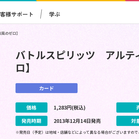
お客様サポート
学ぶ
疾風のゼロ】
バトルスピリッツ アルテ
ロ】
カード
価格
1,283
円(税込)
発売時期
2013
年
12
月
14
日
発売
対
※発売日（予定）は地域・店舗などによって異なる場合がございますので