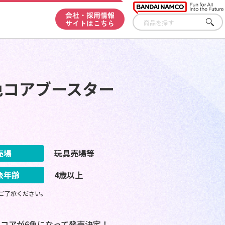
会社・採用情報
サイトはこちら
さが
す
色コアブースター
売場
玩具売場等
象年齢
4歳以上
ご了承ください。
コアが6色になって発売決定！