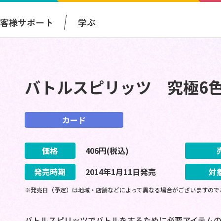
お客様サポート
学ぶ
バトルスピリッツ 究極6
カード
価格
406
円(税込)
発売時期
2014
年
1
月
11
日
発売
対
※発売日（予定）は地域・店舗などによって異なる場合がございますので
バトルスピリッツでバトルをするために必要アイテムの