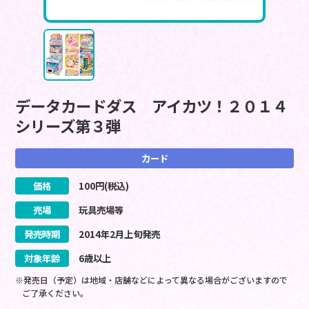
データカードダス アイカツ！２０１４
シリーズ第３弾
カード
価格
100
円(税込)
売場
玩具売場等
発売時期
2014
年
2
月
上旬
発売
対象年齢
6歳以上
※発売日（予定）は地域・店舗などによって異なる場合がございますので
ご了承ください。