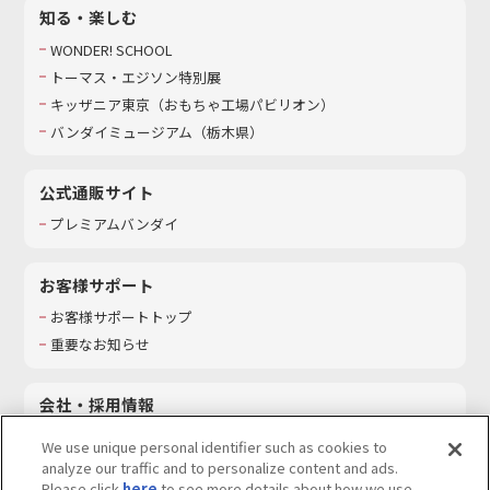
知る・楽しむ
WONDER! SCHOOL
トーマス・エジソン特別展
キッザニア東京（おもちゃ工場パビリオン）​
バンダイミュージアム（栃木県）
公式通販サイト
プレミアムバンダイ
お客様サポート
お客様サポートトップ
重要なお知らせ
会社・採用情報
会社情報
We use unique personal identifier such as cookies to
採用情報
analyze our traffic and to personalize content and ads.
Please click
here
to see more details about how we use