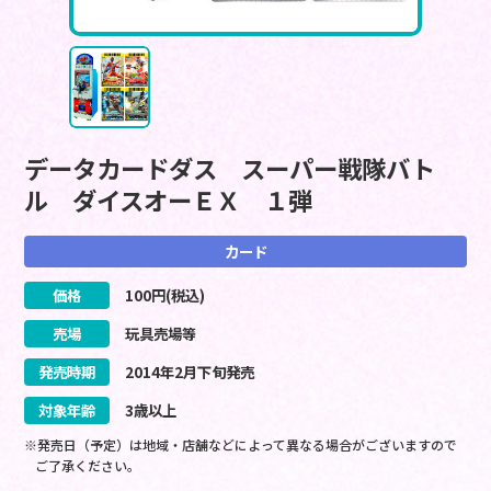
データカードダス スーパー戦隊バト
ル ダイスオーＥＸ １弾
カード
価格
100
円(税込)
売場
玩具売場等
発売時期
2014
年
2
月
下旬
発売
対象年齢
3歳以上
※発売日（予定）は地域・店舗などによって異なる場合がございますので
ご了承ください。