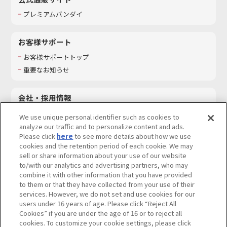
プレミアムバンダイ
お客様サポート
お客様サポートトップ
重要なお知らせ
会社・採用情報
会社情報
We use unique personal identifier such as cookies to
採用情報
analyze our traffic and to personalize content and ads.
Please click
here
to see more details about how we use
サステナビリティ
cookies and the retention period of each cookie. We may
お問い合わせ
sell or share information about your use of our website
to/with our analytics and advertising partners, who may
combine it with other information that you have provided
to them or that they have collected from your use of their
services. However, we do not set and use cookies for our
ウェブサイトご利用条件
ソーシャルメディアポリシー
users under 16 years of age. Please click “Reject All
個人情報及び特定個人情報等の取り扱いに関する保護方針
Cookies” if you are under the age of 16 or to reject all
cookies. To customize your cookie settings, please click
Do Not Sell or Share My Personal Information
著作権・商標について