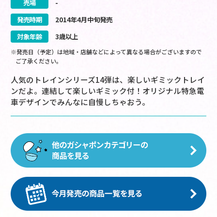
売場
-
発売時期
2014
年
4
月
中旬
発売
対象年齢
3歳以上
※発売日（予定）は地域・店舗などによって異なる場合がございますので
ご了承ください。
人気のトレインシリーズ14弾は、楽しいギミックトレイ
ンだよ。連結して楽しいギミック付！オリジナル特急電
車デザインでみんなに自慢しちゃおう。