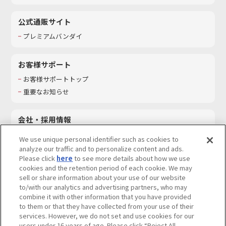
公式通販サイト
プレミアムバンダイ
お客様サポート
お客様サポートトップ
重要なお知らせ
会社・採用情報
会社情報
We use unique personal identifier such as cookies to
採用情報
analyze our traffic and to personalize content and ads.
Please click
here
to see more details about how we use
サステナビリティ
cookies and the retention period of each cookie. We may
お問い合わせ
sell or share information about your use of our website
to/with our analytics and advertising partners, who may
combine it with other information that you have provided
to them or that they have collected from your use of their
services. However, we do not set and use cookies for our
ウェブサイトご利用条件
ソーシャルメディアポリシー
users under 16 years of age. Please click “Reject All