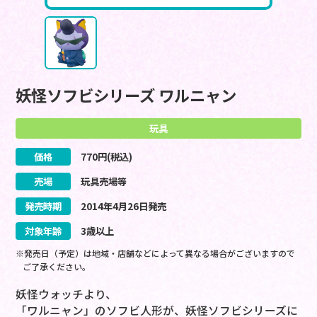
妖怪ソフビシリーズ ワルニャン
玩具
価格
770
円(税込)
売場
玩具売場等
発売時期
2014
年
4
月
26
日
発売
対象年齢
3歳以上
※発売日（予定）は地域・店舗などによって異なる場合がございますので
ご了承ください。
妖怪ウォッチより、
「ワルニャン」のソフビ人形が、妖怪ソフビシリーズに