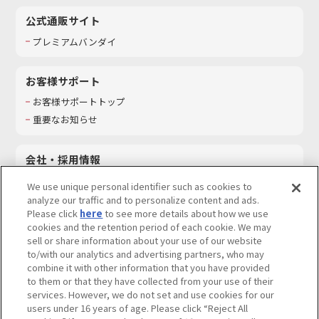
公式通販サイト
プレミアムバンダイ
お客様サポート
お客様サポートトップ
重要なお知らせ
会社・採用情報
会社情報
We use unique personal identifier such as cookies to
採用情報
analyze our traffic and to personalize content and ads.
Please click
here
to see more details about how we use
サステナビリティ
cookies and the retention period of each cookie. We may
お問い合わせ
sell or share information about your use of our website
to/with our analytics and advertising partners, who may
combine it with other information that you have provided
to them or that they have collected from your use of their
services. However, we do not set and use cookies for our
ウェブサイトご利用条件
ソーシャルメディアポリシー
users under 16 years of age. Please click “Reject All
個人情報及び特定個人情報等の取り扱いに関する保護方針