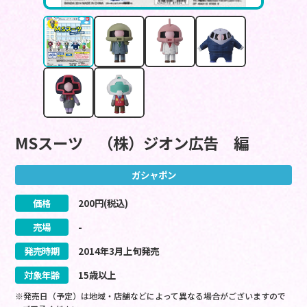
MSスーツ （株）ジオン広告 編
ガシャポン
価格
200
円(税込)
売場
-
発売時期
2014
年
3
月
上旬
発売
対象年齢
15歳以上
※発売日（予定）は地域・店舗などによって異なる場合がございますので