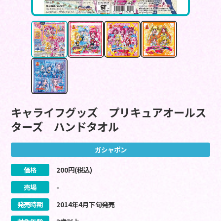
キャライフグッズ プリキュアオールス
ターズ ハンドタオル
ガシャポン
価格
200
円(税込)
売場
-
発売時期
2014
年
4
月
下旬
発売