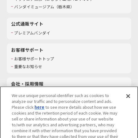
バンダイミュージアム（栃木県）
公式通販サイト
プレミアムバンダイ
お客様サポート
お客様サポートトップ
重要なお知らせ
会社・採用情報
会社情報
We use unique personal identifier such as cookies to
採用情報
analyze our traffic and to personalize content and ads.
Please click
here
to see more details about how we use
サステナビリティ
cookies and the retention period of each cookie. We may
お問い合わせ
sell or share information about your use of our website
to/with our analytics and advertising partners, who may
combine it with other information that you have provided
to them or that they have collected from your use of their