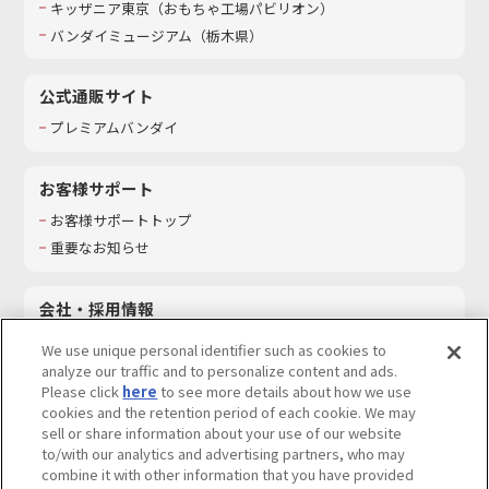
キッザニア東京（おもちゃ工場パビリオン）​
バンダイミュージアム（栃木県）
公式通販サイト
プレミアムバンダイ
お客様サポート
お客様サポートトップ
重要なお知らせ
会社・採用情報
会社情報
We use unique personal identifier such as cookies to
採用情報
analyze our traffic and to personalize content and ads.
Please click
here
to see more details about how we use
サステナビリティ
cookies and the retention period of each cookie. We may
お問い合わせ
sell or share information about your use of our website
to/with our analytics and advertising partners, who may
combine it with other information that you have provided