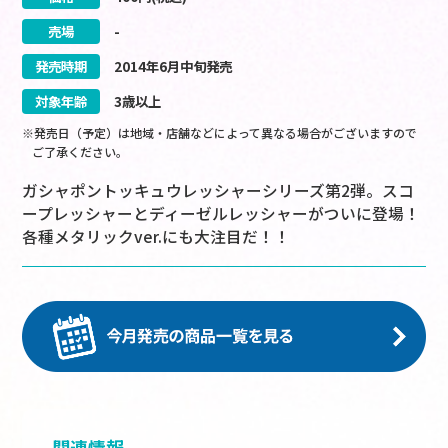
売場
-
発売時期
2014
年
6
月
中旬
発売
対象年齢
3歳以上
※発売日（予定）は地域・店舗などによって異なる場合がございますので
ご了承ください。
ガシャポントッキュウレッシャーシリーズ第2弾。スコ
ープレッシャーとディーゼルレッシャーがついに登場！
各種メタリックver.にも大注目だ！！
関連情報