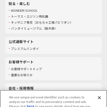
知る・楽しむ
WONDER! SCHOOL
トーマス・エジソン特別展
キッザニア東京（おもちゃ工場パビリオン）​
バンダイミュージアム（栃木県）
公式通販サイト
プレミアムバンダイ
お客様サポート
お客様サポートトップ
重要なお知らせ
会社・採用情報
会社情報
We use unique personal identifier such as cookies to
採用情報
analyze our traffic and to personalize content and ads.
Please click
here
to see more details about how we use
サステナビリティ