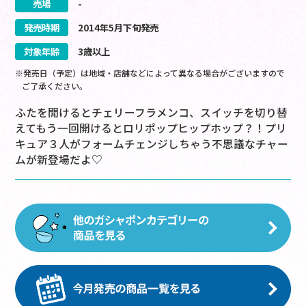
売場
-
発売時期
2014
年
5
月
下旬
発売
対象年齢
3歳以上
※発売日（予定）は地域・店舗などによって異なる場合がございますので
ご了承ください。
ふたを開けるとチェリーフラメンコ、スイッチを切り替
えてもう一回開けるとロリポップヒップホップ？！プリ
キュア３人がフォームチェンジしちゃう不思議なチャー
ムが新登場だよ♡