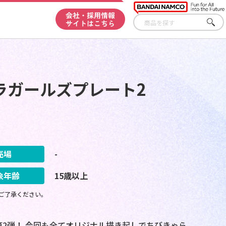
会社・採用情報
サイトはこちら
さが
す
ラガールズプレート2
売場
-
象年齢
15歳以上
ご了承ください。
第2弾！ 今回も全てオリジナル描き起しでちびきゃら