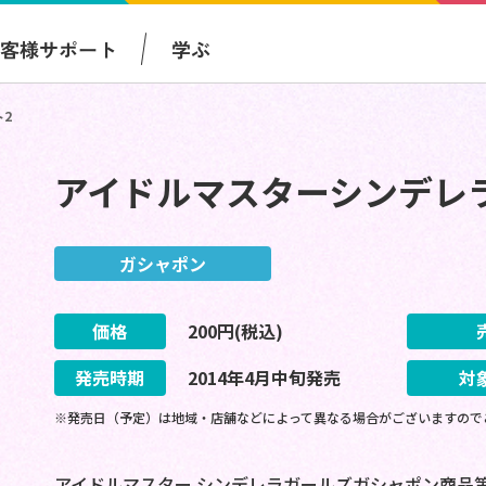
お客様サポート
学ぶ
2
アイドルマスターシンデレ
ガシャポン
価格
200
円(税込)
発売時期
2014
年
4
月
中旬
発売
対
※発売日（予定）は地域・店舗などによって異なる場合がございますので
アイドルマスター シンデレラガールズガシャポン商品