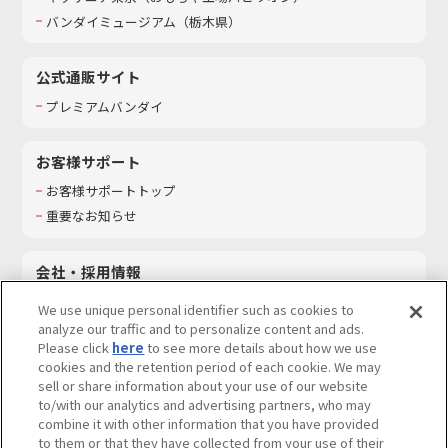
バンダイミュージアム（栃木県）
公式通販サイト
プレミアムバンダイ
お客様サポート
お客様サポートトップ
重要なお知らせ
会社・採用情報
会社情報
We use unique personal identifier such as cookies to
採用情報
analyze our traffic and to personalize content and ads.
Please click
here
to see more details about how we use
サステナビリティ
cookies and the retention period of each cookie. We may
お問い合わせ
sell or share information about your use of our website
to/with our analytics and advertising partners, who may
combine it with other information that you have provided
to them or that they have collected from your use of their