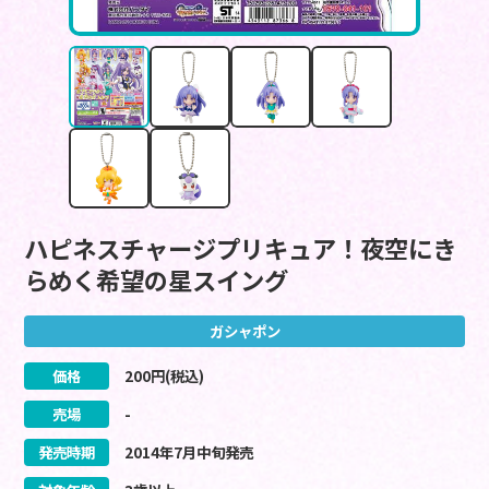
ハピネスチャージプリキュア！夜空にき
らめく希望の星スイング
ガシャポン
価格
200
円(税込)
売場
-
発売時期
2014
年
7
月
中旬
発売