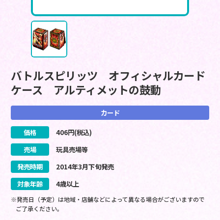
バトルスピリッツ オフィシャルカード
ケース アルティメットの鼓動
カード
価格
406
円(税込)
売場
玩具売場等
発売時期
2014
年
3
月
下旬
発売
対象年齢
4歳以上
※発売日（予定）は地域・店舗などによって異なる場合がございますので
ご了承ください。