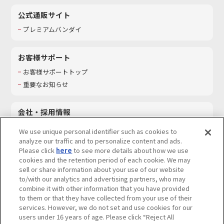
公式通販サイト
プレミアムバンダイ
お客様サポート
お客様サポートトップ
重要なお知らせ
会社・採用情報
会社情報
We use unique personal identifier such as cookies to
採用情報
analyze our traffic and to personalize content and ads.
Please click
here
to see more details about how we use
サステナビリティ
cookies and the retention period of each cookie. We may
お問い合わせ
sell or share information about your use of our website
to/with our analytics and advertising partners, who may
combine it with other information that you have provided
to them or that they have collected from your use of their
services. However, we do not set and use cookies for our
ウェブサイトご利用条件
ソーシャルメディアポリシー
users under 16 years of age. Please click “Reject All
個人情報及び特定個人情報等の取り扱いに関する保護方針