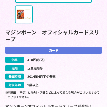
マジンボーン オフィシャルカードスリ
ーブ
カード
価格
418
円(税込)
売場
玩具売場等
発売時期
2014
年
4
月
下旬
発売
対象年齢
9歳以上
※発売日（予定）は地域・店舗などによって異なる場合がございますので
ご了承ください。
マジンボーンオフィシャルカードスリーブが登場！