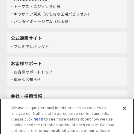
トーマス・エジソン特別展
キッザニア東京（おもちゃ工場パビリオン）​
バンダイミュージアム（栃木県）
公式通販サイト
プレミアムバンダイ
お客様サポート
お客様サポートトップ
重要なお知らせ
会社・採用情報
会社情報
We use unique personal identifier such as cookies to
採用情報
analyze our traffic and to personalize content and ads.
Please click
here
to see more details about how we use
サステナビリティ
cookies and the retention period of each cookie. We may
お問い合わせ
sell or share information about your use of our website