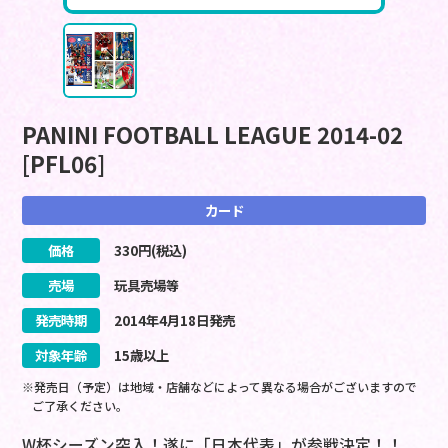
PANINI FOOTBALL LEAGUE 2014-02
[PFL06]
カード
価格
330
円(税込)
売場
玩具売場等
発売時期
2014
年
4
月
18
日
発売
対象年齢
15歳以上
※発売日（予定）は地域・店舗などによって異なる場合がございますので
ご了承ください。
W杯シーズン突入！遂に「日本代表」が参戦決定！！