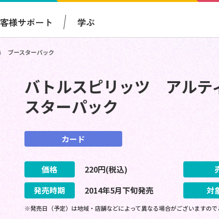
お客様サポート
学ぶ
４ ブースターパック
バトルスピリッツ アルテ
スターパック
カード
価格
220
円(税込)
発売時期
2014
年
5
月
下旬
発売
対
※発売日（予定）は地域・店舗などによって異なる場合がございますので