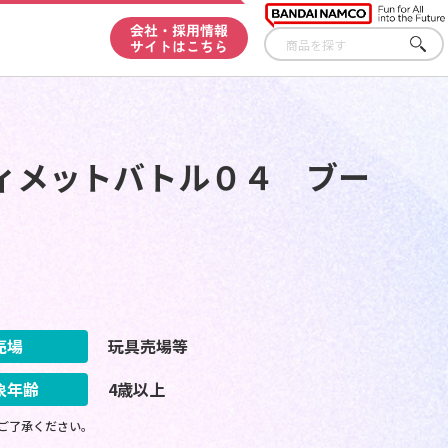
会社・採用情報
サイトはこちら
さが
す
ィメットバトル０４ ブー
売場
玩具売場等
象年齢
4歳以上
ご了承ください。