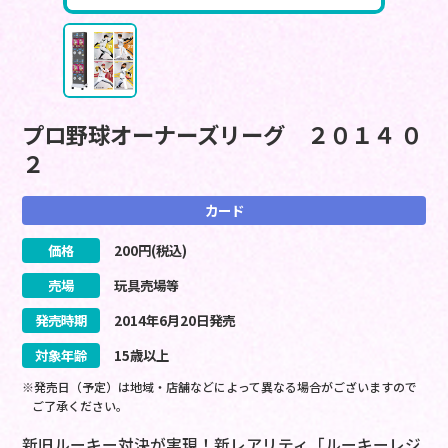
プロ野球オーナーズリーグ ２０１４ ０
２
カード
価格
200
円(税込)
売場
玩具売場等
発売時期
2014
年
6
月
20
日
発売
対象年齢
15歳以上
※発売日（予定）は地域・店舗などによって異なる場合がございますので
ご了承ください。
新旧ルーキー対決が実現！新レアリティ「ルーキーレジ