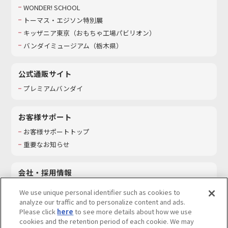
WONDER! SCHOOL
トーマス・エジソン特別展
キッザニア東京（おもちゃ工場パビリオン）​
バンダイミュージアム（栃木県）
公式通販サイト
プレミアムバンダイ
お客様サポート
お客様サポートトップ
重要なお知らせ
会社・採用情報
会社情報
We use unique personal identifier such as cookies to
採用情報
analyze our traffic and to personalize content and ads.
Please click
here
to see more details about how we use
サステナビリティ
cookies and the retention period of each cookie. We may
お問い合わせ