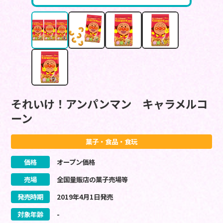
それいけ！アンパンマン キャラメルコ
ーン
菓子・食品・食玩
価格
オープン価格
売場
全国量販店の菓子売場等
発売時期
2019
年
4
月
1
日
発売
対象年齢
-