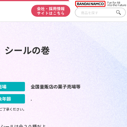
会社・採用情報
サイトはこちら
さが
す
 シールの巻
売場
全国量販店の菓子売場等
象年齢
.
ご了承ください。
！シールは全２０種だよ。