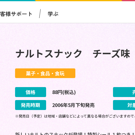
お客様サポート
学ぶ
ナルトスナック チーズ味
菓子・食品・食玩
価格
88
円(税込)
発売時期
2006
年
5
月
下旬
発売
対
※発売日（予定）は地域・店舗などによって異なる場合がございますので
新しいナルトのスナックが登場！特製シール１枚つき