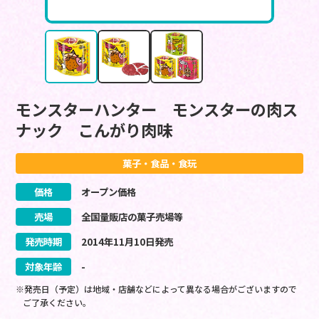
モンスターハンター モンスターの肉ス
ナック こんがり肉味
菓子・食品・食玩
価格
オープン価格
売場
全国量販店の菓子売場等
発売時期
2014
年
11
月
10
日
発売
対象年齢
-
※発売日（予定）は地域・店舗などによって異なる場合がございますので
ご了承ください。