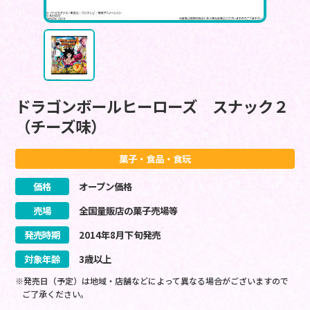
ドラゴンボールヒーローズ スナック２
（チーズ味）
菓子・食品・食玩
価格
オープン価格
売場
全国量販店の菓子売場等
発売時期
2014
年
8
月
下旬
発売
対象年齢
3歳以上
※発売日（予定）は地域・店舗などによって異なる場合がございますので
ご了承ください。