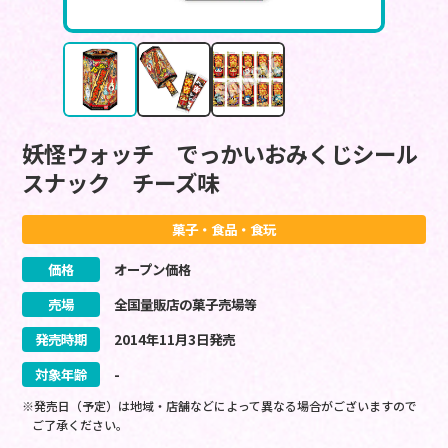
妖怪ウォッチ でっかいおみくじシール
スナック チーズ味
菓子・食品・食玩
価格
オープン価格
売場
全国量販店の菓子売場等
発売時期
2014
年
11
月
3
日
発売
対象年齢
-
※発売日（予定）は地域・店舗などによって異なる場合がございますので
ご了承ください。