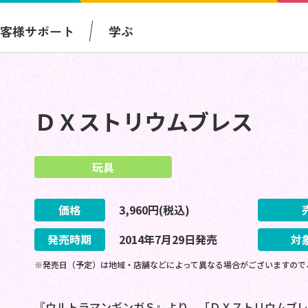
お客様サポート
学ぶ
ＤＸストリウムブレス
玩具
価格
3,960
円(税込)
発売時期
2014
年
7
月
29
日
発売
対
※発売日（予定）は地域・店舗などによって異なる場合がございますので
『ウルトラマンギンガＳ』より、「ＤＸストリウムブレ