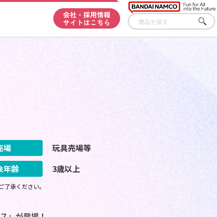
会社・採用情報
サイトはこちら
さが
す
売場
玩具売場等
象年齢
3歳以上
ご了承ください。
ス」が登場！