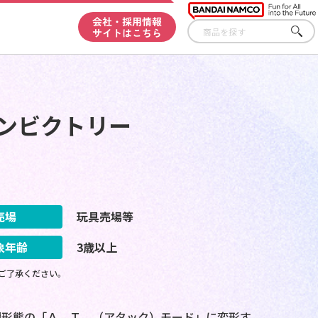
会社・採用情報
サイトはこちら
さが
す
マンビクトリー
売場
玩具売場等
象年齢
3歳以上
ご了承ください。
闘形態の「Ａ．Ｔ．（アタック）モード」に変形す