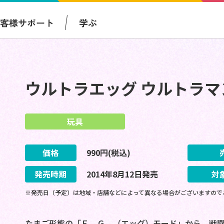
お客様サポート
学ぶ
ウルトラエッグ ウルトラ
玩具
価格
990
円(税込)
発売時期
2014
年
8
月
12
日
発売
対
※発売日（予定）は地域・店舗などによって異なる場合がございますので
たまご形態の「Ｅ．Ｇ．（エッグ）モード」から、戦