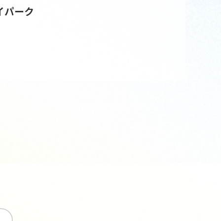
イパーク
す