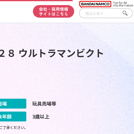
会社・採用情報
サイトはこちら
さが
す
２８ ウルトラマンビクト
売場
玩具売場等
象年齢
3歳以上
ご了承ください。