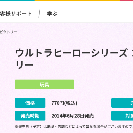
お客様サポート
学ぶ
ンビクトリー
ウルトラヒーローシリーズ 
リー
玩具
価格
770
円(税込)
発売時期
2014
年
6
月
28
日
発売
対
※発売日（予定）は地域・店舗などによって異なる場合がございますので