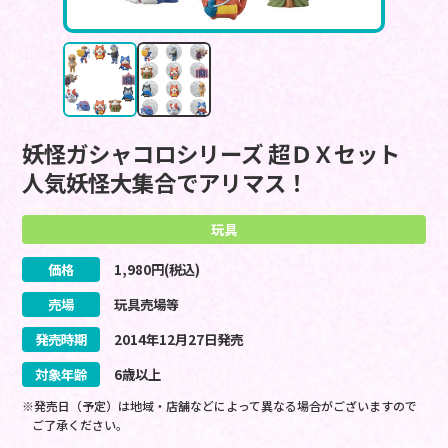
妖怪ガシャコロシリーズ 超ＤＸセット
人気妖怪大集合でアリマス！
玩具
価格
1,980
円(税込)
売場
玩具売場等
発売時期
2014
年
12
月
27
日
発売
対象年齢
6歳以上
※発売日（予定）は地域・店舗などによって異なる場合がございますので
ご了承ください。