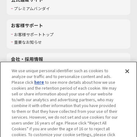
プレミアムバンダイ
お客様サポート
お客様サポートトップ
重要なお知らせ
会社・採用情報
会社情報
We use unique personal identifier such as cookies to
採用情報
analyze our traffic and to personalize content and ads.
Please click
here
to see more details about how we use
サステナビリティ
cookies and the retention period of each cookie. We may
お問い合わせ
sell or share information about your use of our website
to/with our analytics and advertising partners, who may
combine it with other information that you have provided
to them or that they have collected from your use of their
services. However, we do not set and use cookies for our
ウェブサイトご利用条件
ソーシャルメディアポリシー
users under 16 years of age. Please click “Reject All
個人情報及び特定個人情報等の取り扱いに関する保護方針
Cookies” if you are under the age of 16 or to reject all
cookies. To customize your cookie settings, please click
Do Not Sell or Share My Personal Information
著作権・商標について