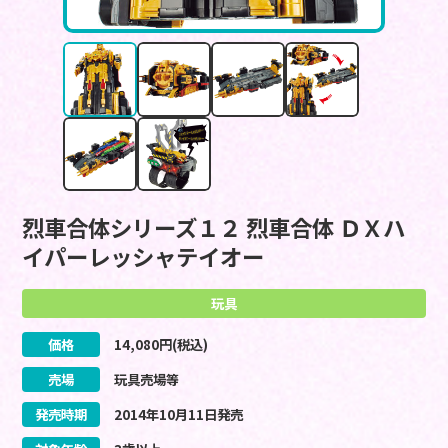
烈車合体シリーズ１２ 烈車合体 ＤＸハ
イパーレッシャテイオー
玩具
価格
14,080
円(税込)
売場
玩具売場等
発売時期
2014
年
10
月
11
日
発売