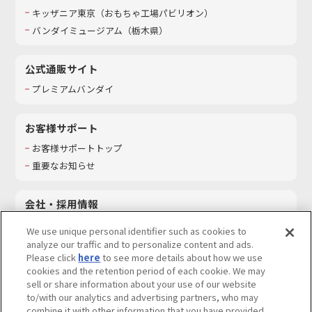
キッザニア東京（おもちゃ工場パビリオン）​
バンダイミュージアム（栃木県）
公式通販サイト
プレミアムバンダイ
お客様サポート
お客様サポートトップ
重要なお知らせ
会社・採用情報
会社情報
We use unique personal identifier such as cookies to
採用情報
analyze our traffic and to personalize content and ads.
Please click
here
to see more details about how we use
サステナビリティ
cookies and the retention period of each cookie. We may
お問い合わせ
sell or share information about your use of our website
to/with our analytics and advertising partners, who may
combine it with other information that you have provided